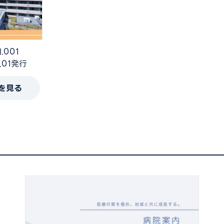
.001
8.01発行
Fを見る