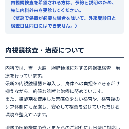
内視鏡検査を希望される方は、予約と説明のため、
外来担当医表
先に内科外来を受診してください。
（緊急で処置が必要な場合を除いて、外来受診日と
検査日は同日にはできません。）
採用情報
医療関係者の方
お問い合わせ
内視鏡検査・治療について
内科では、胃・大腸・胆膵領域に対する内視鏡検査・治
予約キャンセル・変更
療を行っています。
最新の内視鏡機器を導入し、身体への負担をできるだけ
052-212-8981
抑えながら、的確な診断と治療に努めています。
24時間救急応需
また、鎮静剤を使用した苦痛の少ない検査や、検査後の
ケア体制にも配慮し、安心して検査を受けていただける
環境を整えています。
For International Patients
地域の医療機関の皆さまからのご紹介にも迅速に対応し