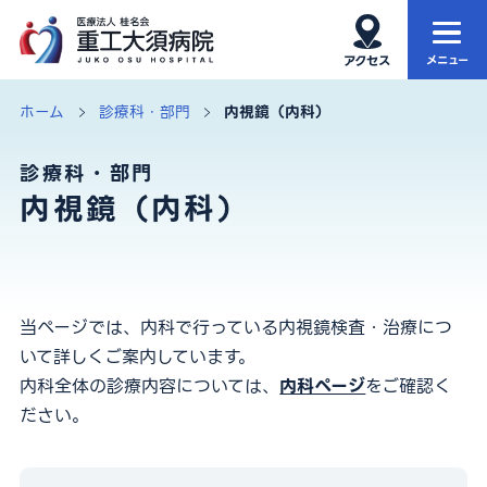
ホーム
当院について
ホーム
診療科・部門
内視鏡（内科）
当院の特徴
外来
診療科・部門
内視鏡（内科）
診療科・部門
入院・お見舞い
健康診断
再生医療
当ページでは、内科で行っている内視鏡検査・治療につ
アクセス・院内MAP
お知らせ
いて詳しくご案内しています。
内科全体の診療内容については、
内科ページ
をご確認く
ださい。
サイト内検索