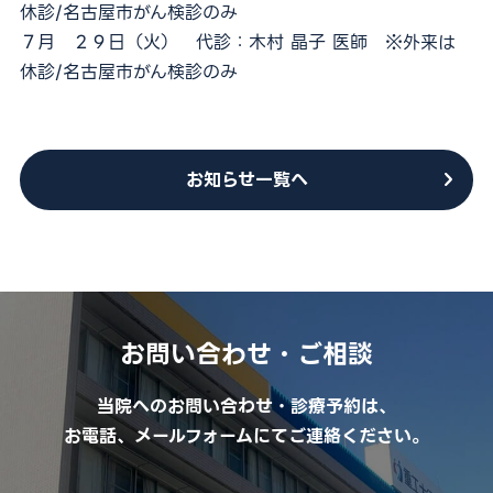
休診/名古屋市がん検診のみ
外来担当医表
７月 ２９日（火） 代診：木村 晶子 医師 ※外来は
休診/名古屋市がん検診のみ
採用情報
医療関係者の方
お知らせ一覧へ
お問い合わせ
予約キャンセル・変更
052-212-8981
お問い合わせ・ご相談
24時間救急応需
当院へのお問い合わせ・診療予約は、
お電話、メールフォームにてご連絡ください。
For International Patients