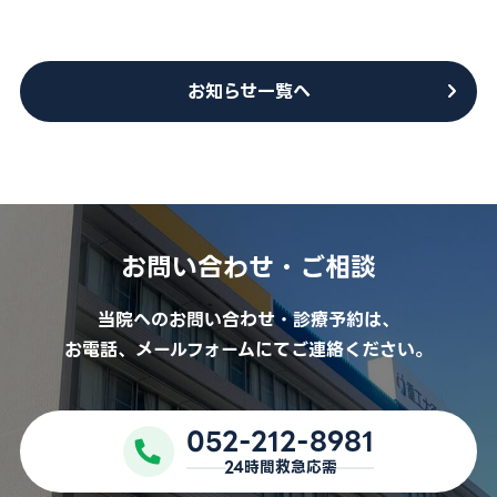
外来担当医表
お知らせ一覧へ
採用情報
医療関係者の方
お問い合わせ
お問い合わせ・ご相談
予約キャンセル・変更
当院へのお問い合わせ・診療予約は、
052-212-8981
お電話、メールフォームにてご連絡ください。
24時間救急応需
052-212-8981
For International Patients
24時間救急応需