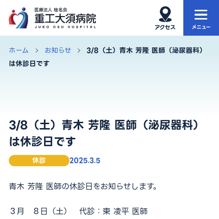
ホーム
当院について
ホーム
お知らせ
3/8（土）青木 芳隆 医師（泌尿器科）
は休診日です
当院の特徴
外来
診療科・部門
入院・お見舞い
3/8（土）青木 芳隆 医師（泌尿器科）
健康診断
再生医療
は休診日です
アクセス・院内MAP
お知らせ
休診
2025.3.5
青木 芳隆 医師の休診日をお知らせします。
サイト内検索
３月 ８日（土） 代診：東 凌平 医師