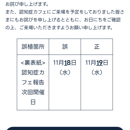
お詫び申し上げます。
外来担当医表
また、認知症カフェにご来場を予定をしておりました皆さ
まにもお詫びを申し上げるとともに、お日にちをご確認
の上、ご来場いただきますようお願い申し上げます。
採用情報
医療関係者の方
誤植箇所
誤
正
お問い合わせ
<裏表紙>
11月
18
日
11月
19
日
予約キャンセル・変更
認知症カ
（水）
（水）
フェ報告
052-212-8981
次回開催
24時間救急応需
日
For International Patients