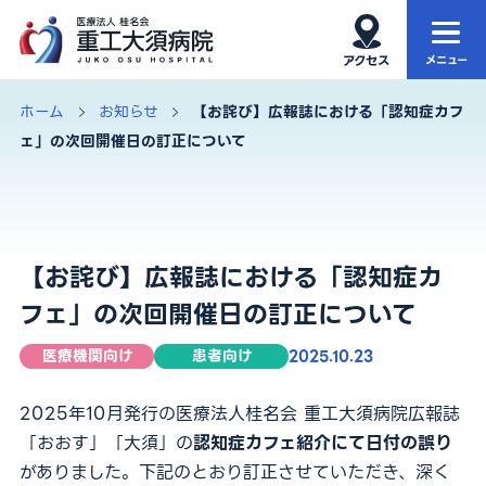
ホーム
当院について
ホーム
お知らせ
【お詫び】広報誌における「認知症カフ
ェ」の次回開催日の訂正について
当院の特徴
外来
診療科・部門
入院・お見舞い
【お詫び】広報誌における「認知症カ
健康診断
再生医療
フェ」の次回開催日の訂正について
アクセス・院内MAP
お知らせ
医療機関向け
患者向け
2025.10.23
2025年10月発行の医療法人桂名会 重工大須病院広報誌
サイト内検索
「おおす」「大須」の
認知症カフェ紹介にて日付の誤り
がありました。下記のとおり訂正させていただき、深く