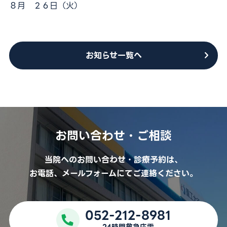
８月 ２６日（火）
外来担当医表
採用情報
医療関係者の方
お知らせ一覧へ
お問い合わせ
予約キャンセル・変更
お問い合わせ・ご相談
052-212-8981
当院へのお問い合わせ・診療予約は、
24時間救急応需
お電話、メールフォームにてご連絡ください。
For International Patients
052-212-8981