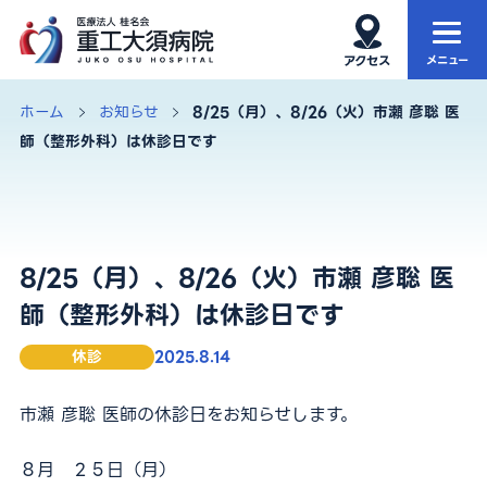
ホーム
当院について
ホーム
お知らせ
8/25（月）、8/26（火）市瀬 彦聡 医
師（整形外科）は休診日です
当院の特徴
外来
診療科・部門
入院・お見舞い
8/25（月）、8/26（火）市瀬 彦聡 医
健康診断
再生医療
師（整形外科）は休診日です
アクセス・院内MAP
お知らせ
休診
2025.8.14
市瀬 彦聡 医師の休診日をお知らせします。
サイト内検索
８月 ２５日（月）