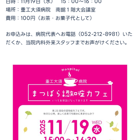
日時：11月19日（水） 15：00～16：00
外来担当医表
場所：重工大須病院 南館１階大会議室
費用：100円（お茶・お菓子代として）
採用情報
医療関係者の方
お申込みは、病院代表へお電話（052-212-8981）いた
だくか、当院内科外来スタッフまでお声がけください。
お問い合わせ
予約キャンセル・変更
052-212-8981
24時間救急応需
For International Patients