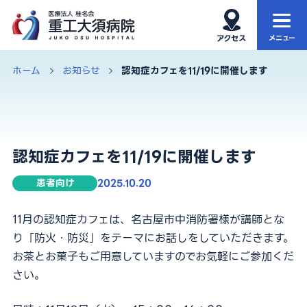
ホーム
当院について
ホーム
お知らせ
認知症カフェを11/19に開催します
当院の特徴
外来
診療科・部門
入院・お見舞い
認知症カフェを11/19に開催します
健康診断
再生医療
患者向け
2025.10.20
11月の認知症カフェは、名古屋市中消防署様が講師とな
アクセス・院内MAP
お知らせ
り「防火・防災」をテーマにお話しをしていただきます。
お茶とお菓子もご用意していますのでお気軽にご参加くだ
さい。
サイト内検索