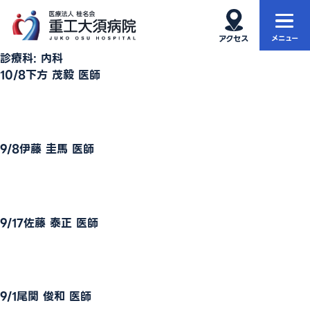
診療科:
内科
ホーム
当院について
10/8下方 茂毅 医師
当院の特徴
外来
診療科・部門
入院・お見舞い
9/8伊藤 圭馬 医師
健康診断
再生医療
9/17佐藤 泰正 医師
アクセス・院内MAP
お知らせ
サイト内検索
9/1尾関 俊和 医師