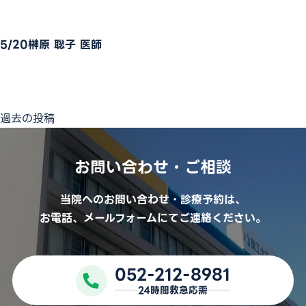
5/20榊原 聡子 医師
052-212-8981
投
過去の投稿
※診療科によって曜日や時間が異なる場合がございます
稿
ナ
お問い合わせ・ご相談
ビ
ゲ
ー
当院へのお問い合わせ・診療予約は、
シ
お電話、メールフォームにてご連絡ください。
ョ
ン
052-212-8981
24時間救急応需