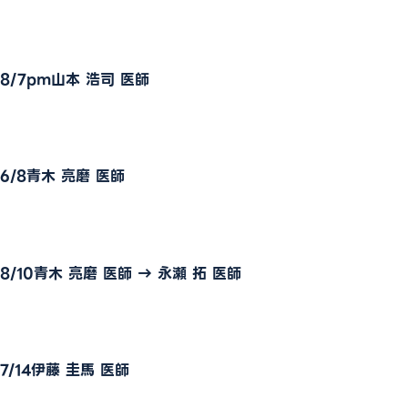
外来担当医表
8/7pm山本 浩司 医師
採用情報
医療関係者の方
お問い合わせ
6/8青木 亮磨 医師
予約キャンセル・変更
052-212-8981
8/10青木 亮磨 医師 → 永瀬 拓 医師
24時間救急応需
7/14伊藤 圭馬 医師
For International Patients