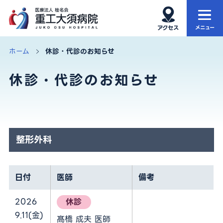
ホーム
当院について
ホーム
休診・代診のお知らせ
休診・代診のお知らせ
当院の特徴
外来
診療科・部門
入院・お見舞い
健康診断
再生医療
整形外科
アクセス・院内MAP
お知らせ
日付
医師
備考
サイト内検索
2026
休診
9.11(金)
髙橋 成夫 医師