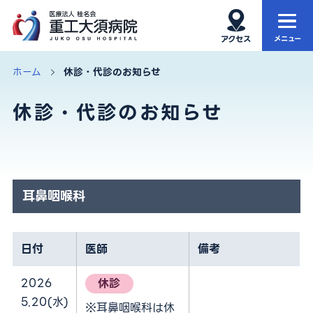
ホーム
当院について
ホーム
休診・代診のお知らせ
休診・代診のお知らせ
当院の特徴
外来
診療科・部門
入院・お見舞い
健康診断
再生医療
耳鼻咽喉科
アクセス・院内MAP
お知らせ
日付
医師
備考
サイト内検索
2026
休診
5.20(水)
※耳鼻咽喉科は休