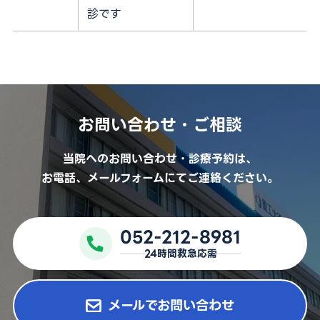
診です
外来担当医表
採用情報
医療関係者の方
お問い合わせ
お問い合わせ・ご相談
当院へのお問い合わせ・診療予約は、
予約キャンセル・変更
お電話、メールフォームにてご連絡ください。
052-212-8981
052-212-8981
24時間救急応需
24時間救急応需
For International Patients
メールでお問い合わせ