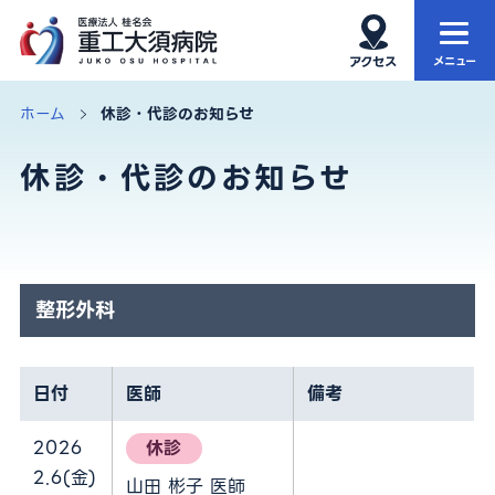
ホーム
当院について
ホーム
休診・代診のお知らせ
休診・代診のお知らせ
当院の特徴
外来
診療科・部門
入院・お見舞い
健康診断
再生医療
整形外科
アクセス・院内MAP
お知らせ
日付
医師
備考
サイト内検索
2026
休診
2.6(金)
山田 彬子 医師