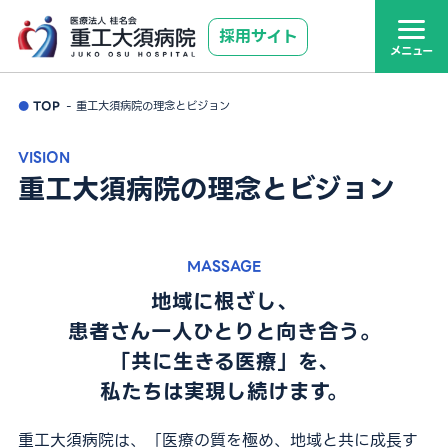
採用サイト
TOP
TOP
重工大須病院の理念とビジョン
VISION
病院について
重工大須病院の理念とビジョン
病院の理念・ビジョン
病院・地域の紹介
数字で見る重工大須病院
MASSAGE
地域に根ざし、
看護師の仕事
患者さん一人ひとりと向き合う。
「共に生きる医療」を、
リハビリ職の仕事
私たちは実現し続けます。
スタッフインタビュー
重工大須病院は、「医療の質を極め、地域と共に成長す