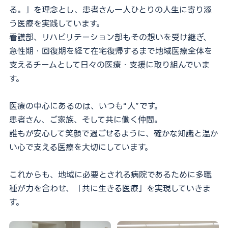
る。」を理念とし、
患者さん一人ひとりの人生に寄り添
働き方
う医療を実践しています。
看護部、リハビリテーション部もその想いを受け継ぎ、
福利厚生
急性期・回復期を経て在宅復帰するまで
地域医療全体を
教育・研修・評価制度
支えるチームとして日々の医療・支援に取り組んでいま
す。
FAQ
医療の中心にあるのは、いつも“人”です。
患者さん、ご家族、そして共に働く仲間。
誰もが安心して笑顔で過ごせるように、
確かな知識と温か
い心で支える医療を大切にしています。
これからも、地域に必要とされる病院であるために
多職
種が力を合わせ、「共に生きる医療」を実現していきま
病院サイト
す。