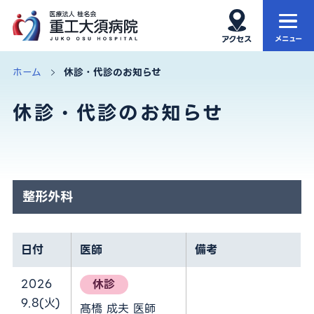
ホーム
当院について
ホーム
休診・代診のお知らせ
休診・代診のお知らせ
当院の特徴
外来
診療科・部門
入院・お見舞い
健康診断
再生医療
整形外科
アクセス・院内MAP
お知らせ
日付
医師
備考
サイト内検索
2026
休診
9.8(火)
髙橋 成夫 医師